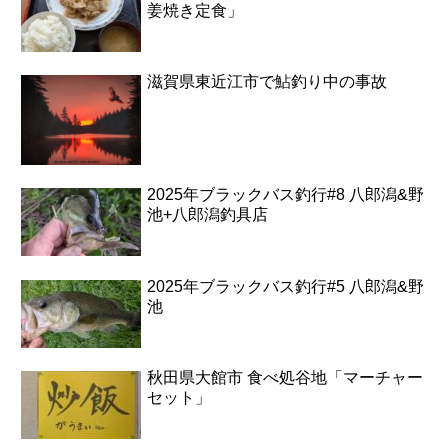
姜焼き定食」
滋賀県東近江市で鮎釣り中の事故
2025年ブラックバス釣行#8 八郎潟&野
池+八郎潟釣具店
2025年ブラックバス釣行#5 八郎潟&野
池
秋田県大館市 食べ処谷地「マーチャー
セット」