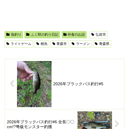
魚釣り
ふく郎の釣り日記
外食のお話
弘前市
ライトゲーム
根魚
青森市
ラーメン
青森県
2026年ブラックバス釣行#5
2026年ブラックバス釣行#6 全長〇〇
cm!?弩級モンスター釣獲