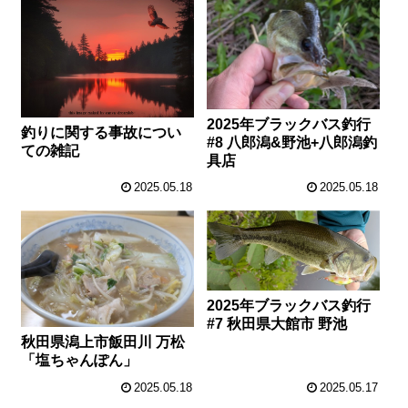
2025年ブラックバス釣行
釣りに関する事故につい
#8 八郎潟&野池+八郎潟釣
ての雑記
具店
2025.05.18
2025.05.18
2025年ブラックバス釣行
#7 秋田県大館市 野池
秋田県潟上市飯田川 万松
「塩ちゃんぽん」
2025.05.18
2025.05.17