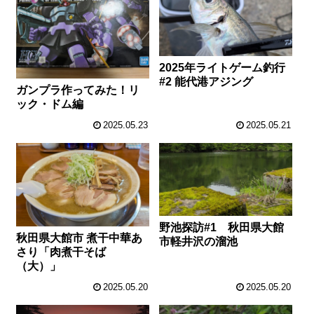
2025年ライトゲーム釣行
#2 能代港アジング
ガンプラ作ってみた！リ
ック・ドム編
2025.05.23
2025.05.21
野池探訪#1 秋田県大館
秋田県大館市 煮干中華あ
市軽井沢の溜池
さり「肉煮干そば
（大）」
2025.05.20
2025.05.20