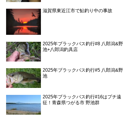
滋賀県東近江市で鮎釣り中の事故
2025年ブラックバス釣行#8 八郎潟&野
池+八郎潟釣具店
2025年ブラックバス釣行#5 八郎潟&野
池
2025年ブラックバス釣行#16はプチ遠
征！青森県つがる市 野池群