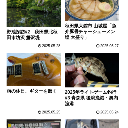
秋田県大館市 山城屋「魚
介豚骨チャーシューメン
野池探訪#2 秋田県北秋
塩 大盛り」
田市坊沢 蟹沢堤
2025.05.28
2025.05.27
雨の休日、ギターを磨く
2025年ライトゲーム釣行
#3 青森県 後潟漁港・奥内
漁港
2025.05.25
2025.05.24