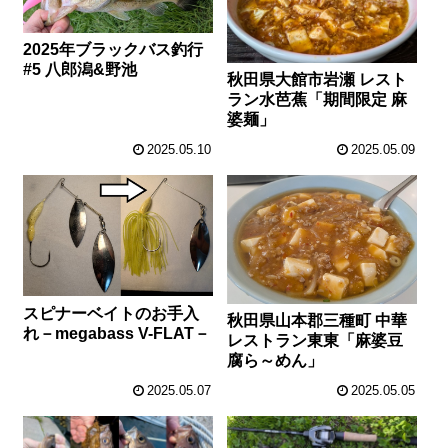
2025年ブラックバス釣行
#5 八郎潟&野池
秋田県大館市岩瀬 レスト
ラン水芭蕉「期間限定 麻
婆麺」
2025.05.10
2025.05.09
スピナーベイトのお手入
秋田県山本郡三種町 中華
れ－megabass V-FLAT－
レストラン東東「麻婆豆
腐ら～めん」
2025.05.07
2025.05.05