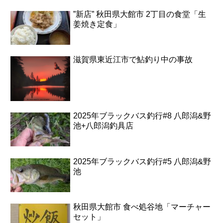
”新店” 秋田県大館市 2丁目の食堂「生
姜焼き定食」
滋賀県東近江市で鮎釣り中の事故
2025年ブラックバス釣行#8 八郎潟&野
池+八郎潟釣具店
2025年ブラックバス釣行#5 八郎潟&野
池
秋田県大館市 食べ処谷地「マーチャー
セット」