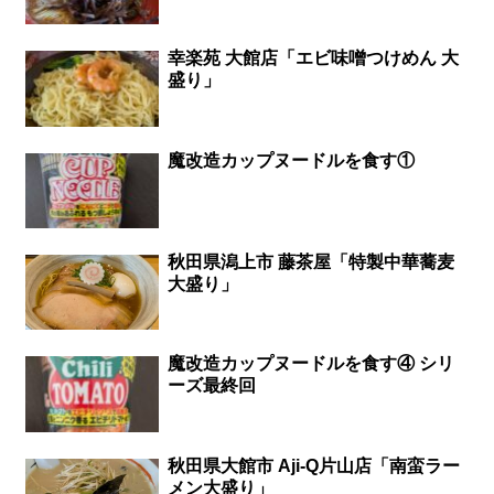
幸楽苑 大館店「エビ味噌つけめん 大
盛り」
魔改造カップヌードルを食す①
秋田県潟上市 藤茶屋「特製中華蕎麦
大盛り」
魔改造カップヌードルを食す④ シリ
ーズ最終回
秋田県大館市 Aji-Q片山店「南蛮ラー
メン大盛り」