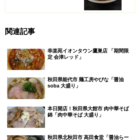
関連記事
幸楽苑イオンタウン鷹巣店 「期間限
定 会津レッド」
秋田県能代市 麺工房やびな「醤油
soba 大盛り」
本日開店！秋田県大館市 肉中華そば
錦「肉中華そば 大盛り」
秋田県北秋田市 高田食堂「醤油らー