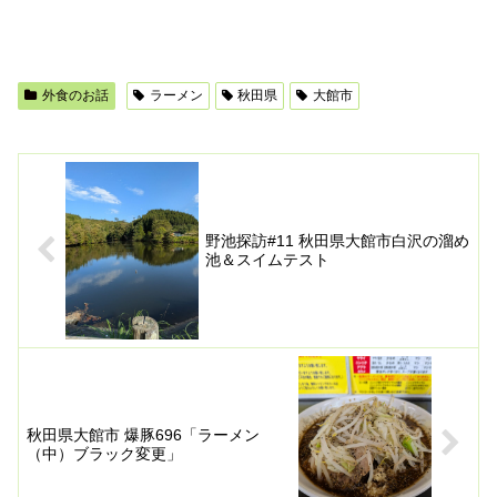
外食のお話
ラーメン
秋田県
大館市
野池探訪#11 秋田県大館市白沢の溜め
池＆スイムテスト
秋田県大館市 爆豚696「ラーメン
（中）ブラック変更」