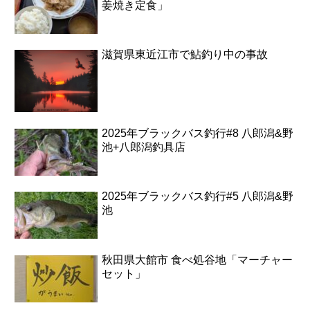
姜焼き定食」
滋賀県東近江市で鮎釣り中の事故
2025年ブラックバス釣行#8 八郎潟&野
池+八郎潟釣具店
2025年ブラックバス釣行#5 八郎潟&野
池
秋田県大館市 食べ処谷地「マーチャー
セット」