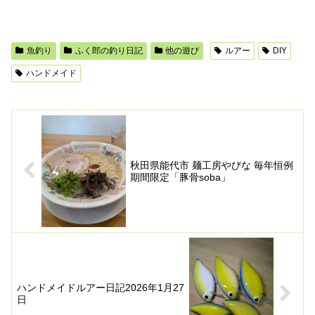
魚釣り
ふく郎の釣り日記
他の遊び
ルアー
DIY
ハンドメイド
秋田県能代市 麺工房やびな 毎年恒例
期間限定「豚骨soba」
ハンドメイドルアー日記2026年1月27
日