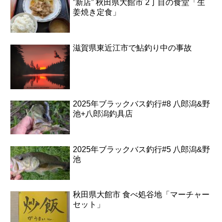
”新店” 秋田県大館市 2丁目の食堂「生
姜焼き定食」
滋賀県東近江市で鮎釣り中の事故
2025年ブラックバス釣行#8 八郎潟&野
池+八郎潟釣具店
2025年ブラックバス釣行#5 八郎潟&野
池
秋田県大館市 食べ処谷地「マーチャー
セット」