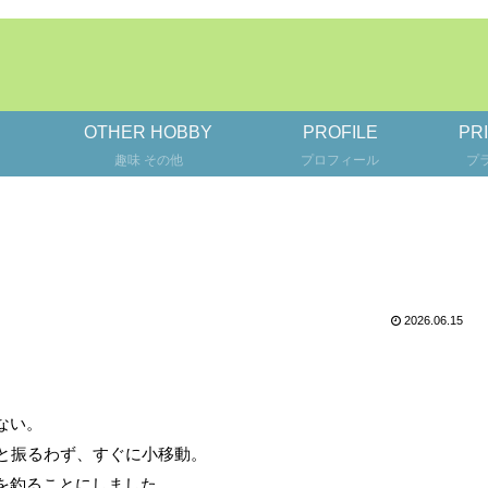
OTHER HOBBY
PROFILE
PR
趣味 その他
プロフィール
プ
2026.06.15
ない。
と振るわず、すぐに小移動。
を釣ることにしました。