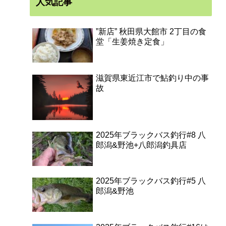
人気記事
”新店” 秋田県大館市 2丁目の食
堂「生姜焼き定食」
滋賀県東近江市で鮎釣り中の事
故
2025年ブラックバス釣行#8 八
郎潟&野池+八郎潟釣具店
2025年ブラックバス釣行#5 八
郎潟&野池