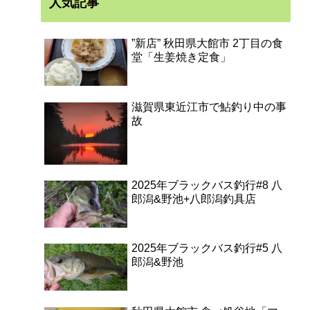
人気記事
”新店” 秋田県大館市 2丁目の食
堂「生姜焼き定食」
滋賀県東近江市で鮎釣り中の事
故
2025年ブラックバス釣行#8 八
郎潟&野池+八郎潟釣具店
2025年ブラックバス釣行#5 八
郎潟&野池