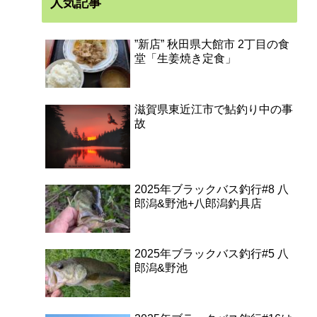
人気記事
”新店” 秋田県大館市 2丁目の食
堂「生姜焼き定食」
滋賀県東近江市で鮎釣り中の事
故
2025年ブラックバス釣行#8 八
郎潟&野池+八郎潟釣具店
2025年ブラックバス釣行#5 八
郎潟&野池