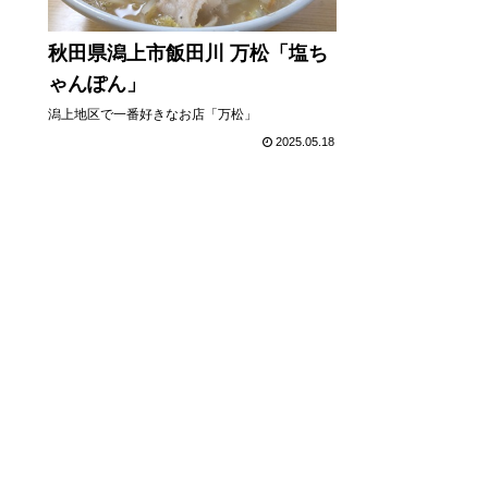
秋田県潟上市飯田川 万松「塩ち
ゃんぽん」
潟上地区で一番好きなお店「万松」
2025.05.18