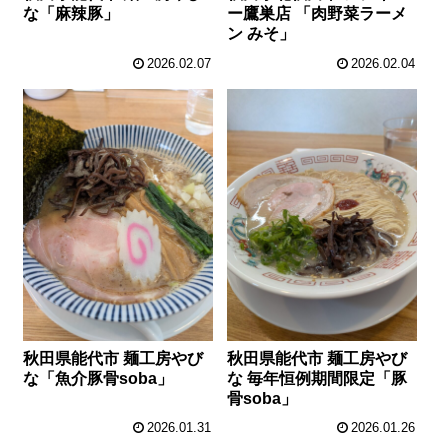
な「麻辣豚」
ー鷹巣店 「肉野菜ラーメ
ン みそ」
2026.02.07
2026.02.04
秋田県能代市 麺工房やび
秋田県能代市 麺工房やび
な「魚介豚骨soba」
な 毎年恒例期間限定「豚
骨soba」
2026.01.31
2026.01.26