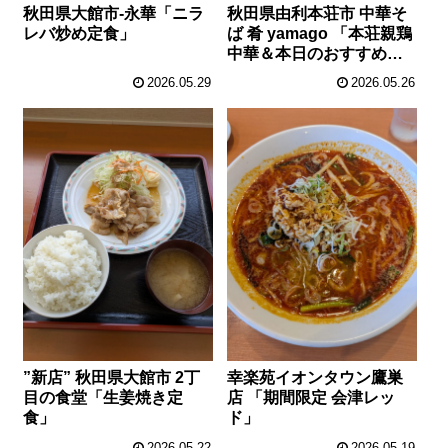
秋田県大館市-永華「ニラ
秋田県由利本荘市 中華そ
レバ炒め定食」
ば 肴 yamago 「本荘親鶏
中華＆本日のおすすめ
飯」
2026.05.29
2026.05.26
”新店” 秋田県大館市 2丁
幸楽苑イオンタウン鷹巣
目の食堂「生姜焼き定
店 「期間限定 会津レッ
食」
ド」
2026.05.22
2026.05.19