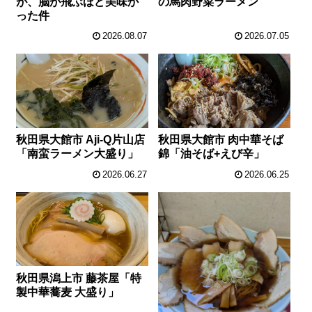
が、脳が飛ぶほど美味か
の馬肉野菜ラーメン”
った件
2026.08.07
2026.07.05
秋田県大館市 Aji-Q片山店
秋田県大館市 肉中華そば
「南蛮ラーメン大盛り」
錦「油そば+えび辛」
2026.06.27
2026.06.25
秋田県潟上市 藤茶屋「特
製中華蕎麦 大盛り」