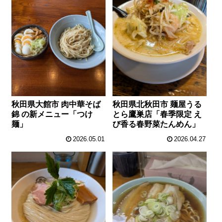
秋田県大館市 肉中華そば
秋田県北秋田市 麺屋うる
錦 の新メニュー「つけ
とら鷹巣店「春季限定 え
麺」
び香る春野菜たんめん」
2026.05.01
2026.04.27