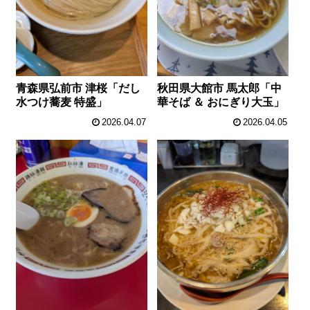
青森県弘前市 津桜「だし
秋田県大館市 馬太郎「中
水つけ蕎麦 特盛」
華そば ＆ おにぎり大玉」
2026.04.07
2026.04.05