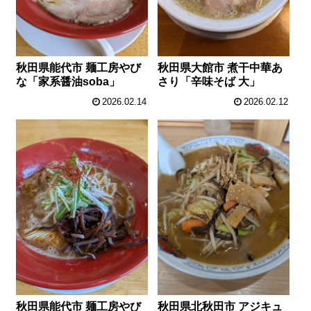
秋田県能代市 麺工房やび
秋田県大館市 煮干中華あ
な「家系醤油soba」
さり「辛味そば 大」
2026.02.14
2026.02.12
秋田県能代市 麺工房やび
秋田県北秋田市 アジキュ