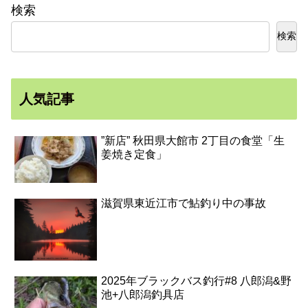
検索
検索
人気記事
”新店” 秋田県大館市 2丁目の食堂「生
姜焼き定食」
滋賀県東近江市で鮎釣り中の事故
2025年ブラックバス釣行#8 八郎潟&野
池+八郎潟釣具店