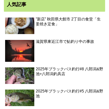
人気記事
”新店” 秋田県大館市 2丁目の食堂「生
姜焼き定食」
滋賀県東近江市で鮎釣り中の事故
2025年ブラックバス釣行#8 八郎潟&野
池+八郎潟釣具店
2025年ブラックバス釣行#5 八郎潟&野
池