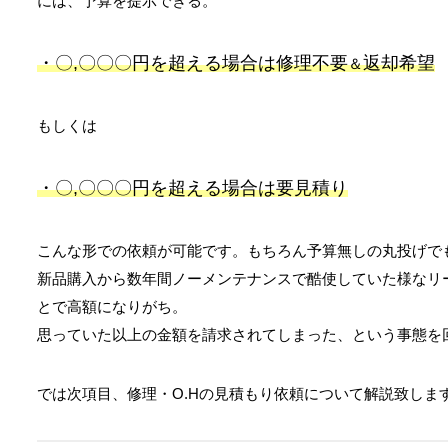
には、予算を提示できる。
・
〇
,
〇〇〇
円を超える場合は修理不要
返却希望
＆
もしくは
・
〇
,
〇〇〇
円を超える場合は要見積り
こんな形での依頼が可能です。もちろん予算無しの丸投げで
新品購入から数年間ノーメンテナンスで酷使していた様なリ
とで高額になりがち。
思っていた以上の金額を請求されてしまった、という事態を
では次項目、修理・O.Hの見積もり依頼について解説致しま