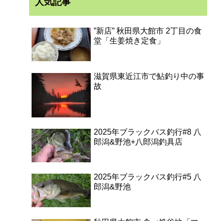
人気記事
”新店” 秋田県大館市 2丁目の食
堂「生姜焼き定食」
滋賀県東近江市で鮎釣り中の事
故
2025年ブラックバス釣行#8 八
郎潟&野池+八郎潟釣具店
2025年ブラックバス釣行#5 八
郎潟&野池